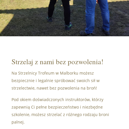
Strzelaj z nami bez pozwolenia!
Na Strzelnicy Trofeum w Malborku możesz
bezpiecznie i legalnie spróbować swoich sił w
strzelectwie, nawet bez pozwolenia na broń!
Pod okiem doświadczonych instruktorów, którzy
zapewnią Ci pełne bezpieczeństwo i niezbędne
szkolenie, możesz strzelać z różnego rodzaju broni
palnej.